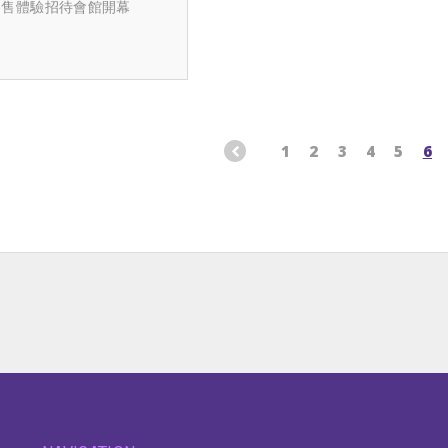
零售體驗招待會館開幕
1
2
3
4
5
6