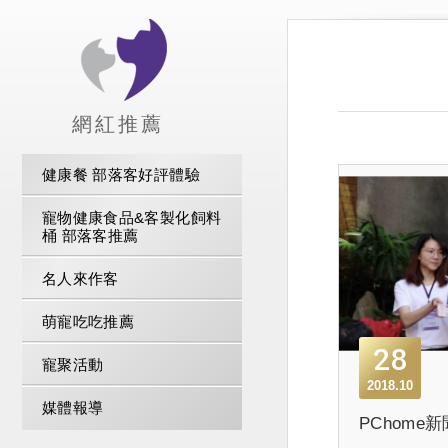
網紅推薦
健康餐 部落客好評體驗
寵物健康食品&客製化飼料
桶 部落客推薦
名人來作客
萌寵吃吃推薦
28
寵聚活動
2018.10
媒體報導
PChome