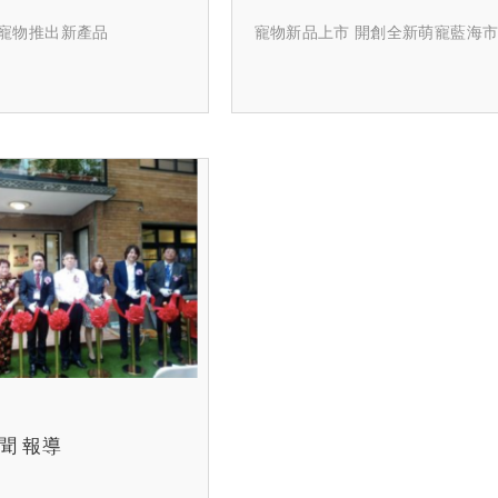
寵物推出新產品
寵物新品上市 開創全新萌寵藍海
聞 報導