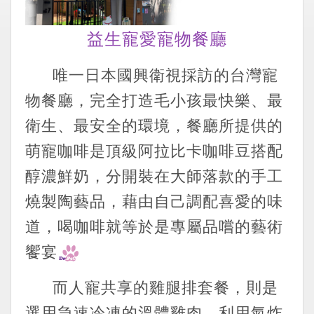
益生寵愛寵物餐廳
唯一日本國興衛視採訪的台灣寵
物餐廳，完全打造毛小孩最快樂、最
衛生、最安全的環境，餐廳所提供的
萌寵咖啡是頂級阿拉比卡咖啡豆搭配
醇濃鮮奶，分開裝在大師落款的手工
燒製陶藝品，藉由自己調配喜愛的味
道，喝咖啡就等於是專屬品嚐的藝術
饗宴
而人寵共享的雞腿排套餐，則是
選用急速冷凍的溫體雞肉，利用氣炸