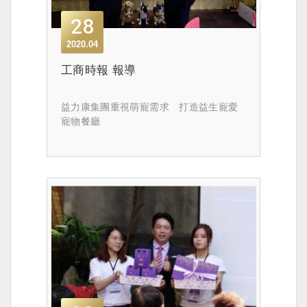
28
2020.04
工商時報 報導
益力康集團重視萌寵需求 打造益生寵愛
寵物餐廳