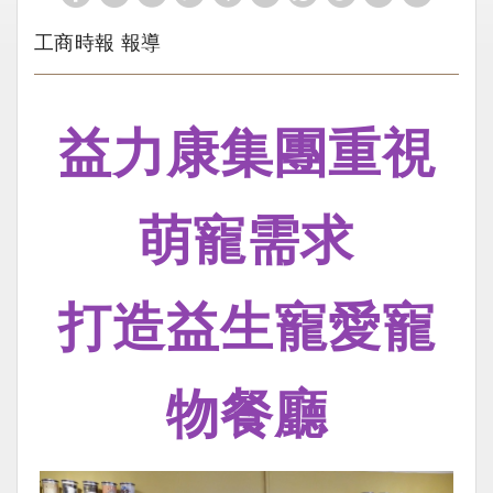
工商時報 報導
益力康集團重視
萌寵需求
打造益生寵愛寵
物餐廳