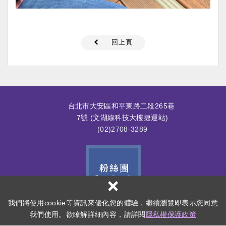
回上頁
台北市大安區和平東路二段265巷
7號 (文湖線科技大樓捷運站)
(02)2708-3289
×
我們將使用cookie等資訊來優化您的體驗，繼續瀏覽即表示您同意
Copyright ©
All Rights Reserved.
網頁設計 : 多米諾
益生寵愛寵物餐廳
我們使用。欲瞭解詳細內容，請詳閱
隱私權保護政策